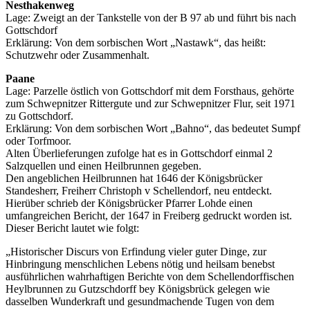
Nesthakenweg
Lage: Zweigt an der Tankstelle von der B 97 ab und führt bis nach
Gottschdorf
Erklärung: Von dem sorbischen Wort „Nastawk“, das heißt:
Schutzwehr oder Zusammenhalt.
Paane
Lage: Parzelle östlich von Gottschdorf mit dem Forsthaus, gehörte
zum Schwepnitzer Rittergute und zur Schwepnitzer Flur, seit 1971
zu Gottschdorf.
Erklärung: Von dem sorbischen Wort „Bahno“, das bedeutet Sumpf
oder Torfmoor.
Alten Überlieferungen zufolge hat es in Gottschdorf einmal 2
Salzquellen und einen Heilbrunnen gegeben.
Den angeblichen Heilbrunnen hat 1646 der Königsbrücker
Standesherr, Freiherr Christoph v Schellendorf, neu entdeckt.
Hierüber schrieb der Königsbrücker Pfarrer Lohde einen
umfangreichen Bericht, der 1647 in Freiberg gedruckt worden ist.
Dieser Bericht lautet wie folgt:
„Historischer Discurs von Erfindung vieler guter Dinge, zur
Hinbringung menschlichen Lebens nötig und heilsam benebst
ausführlichen wahrhaftigen Berichte von dem Schellendorffischen
Heylbrunnen zu Gutzschdorff bey Königsbrück gelegen wie
dasselben Wunderkraft und gesundmachende Tugen von dem