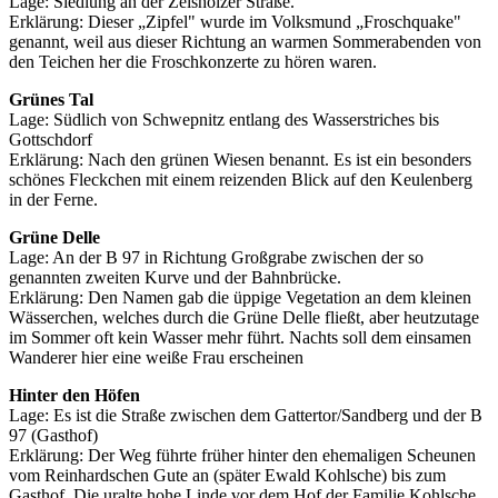
Lage: Siedlung an der Zeisholzer Straße.
Erklärung: Dieser „Zipfel" wurde im Volksmund „Froschquake"
genannt, weil aus dieser Richtung an warmen Sommerabenden von
den Teichen her die Froschkonzerte zu hören waren.
Grünes Tal
Lage: Südlich von Schwepnitz entlang des Wasserstriches bis
Gottschdorf
Erklärung: Nach den grünen Wiesen benannt. Es ist ein besonders
schönes Fleckchen mit einem reizenden Blick auf den Keulenberg
in der Ferne.
Grüne Delle
Lage: An der B 97 in Richtung Großgrabe zwischen der so
genannten zweiten Kurve und der Bahnbrücke.
Erklärung: Den Namen gab die üppige Vegetation an dem kleinen
Wässerchen, welches durch die Grüne Delle fließt, aber heutzutage
im Sommer oft kein Wasser mehr führt. Nachts soll dem einsamen
Wanderer hier eine weiße Frau erscheinen
Hinter den Höfen
Lage: Es ist die Straße zwischen dem Gattertor/Sandberg und der B
97 (Gasthof)
Erklärung: Der Weg führte früher hinter den ehemaligen Scheunen
vom Reinhardschen Gute an (später Ewald Kohlsche) bis zum
Gasthof. Die uralte hohe Linde vor dem Hof der Familie Kohlsche