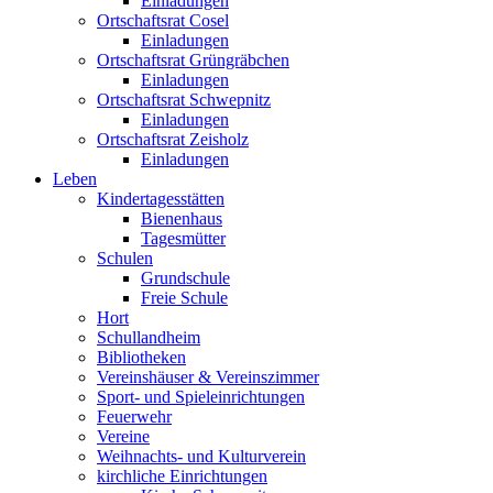
Einladungen
Ortschaftsrat Cosel
Einladungen
Ortschaftsrat Grüngräbchen
Einladungen
Ortschaftsrat Schwepnitz
Einladungen
Ortschaftsrat Zeisholz
Einladungen
Leben
Kindertagesstätten
Bienenhaus
Tagesmütter
Schulen
Grundschule
Freie Schule
Hort
Schullandheim
Bibliotheken
Vereinshäuser & Vereinszimmer
Sport- und Spieleinrichtungen
Feuerwehr
Vereine
Weihnachts- und Kulturverein
kirchliche Einrichtungen