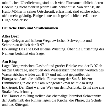
mündlichen Überlieferung sind noch viele Flurnamen üblich, deren
Bedeutung nicht mehr in jedem Falle bekannt ist. Von den 58, die
Hugo Möhler in seiner Ortschronik erfasst hat, sind etliche schon
nicht mehr geläufig. Einige heute noch gebräuchliche erläuterte
Hugo Möhler so:
Deutsche Flur- und Straßennamen
Altes Dorf
Lage: Gelegen auf halbem Wege zwischen Schwepnitz und
Schmorkau östlich der B 97
Erklärung: Das alte Dorf ist eine Wüstung. Über die Entstehung des
Namens berichtet eine Sage.
Am Ring
Lage: Biegt zwischen Gasthof und großer Brücke von der B 97 ab
bis zur Oststraße, überquert den Wasserstrich und führt westlich des
Wasserstriches wieder zur B 97 und mündet gegenüber der
Pfarrgasse. Auch die südliche Fortsetzung der Straße bis zur
Einmündung in die B 97 am Kriegerdenkmal heißt Am Ring.
Erklärung: Der Ring war der Weg um den Dorfplatz. Es ist eine alte
Straßenbezeichnung.
Die Häuser Am Ring stellten das ehemalige Platzdorf Schwepnitz
dar. Außerhalb des Ringes lagen die Kirche, die Pfarre, die Schule
und das Rittergut.