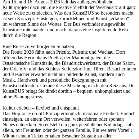
Am 15. und 16. August 2026 lädt das außergewöhnliche
Kulturprojekt dazu ein, die kreative Vielfalt der Westlausitz auf ganz
neue Weise zu entdecken. Was den KunstBUS so besonders macht,
ist sein Konzept: Einsteigen, zurücklehnen und Kunst „erfahren“ –
im wahrsten Sinne des Wortes. Der Bus verbindet ausgewählte
Kunstorte miteinander und macht daraus eine inspirierende Reise
durch die Region.
Eine Reise zu verborgenen Schätzen
Die Route 2026 führt nach Prietitz, Pulsnitz und Wachau. Dort
öffnen das Herrenhaus Prietitz, der Mammutgraten, die
Ostsächsische Kunsthalle, die Blaudruckwerkstatt, der Blaue Salon,
der Orla e.V. und das Schloss Seifersdorf ihre Türen. Besucherinnen
und Besucher erwartet nicht nur bildende Kunst, sondern auch
Musik, Handwerk und persönliche Begegnungen mit
Kunstschaffenden. Gerade diese Mischung macht den Reiz aus. Der
KunstBUS bringt Sie direkt dorthin – bequem, unkompliziert und
ohne Planungsstress.
Kultur erleben – flexibel und entspannt
Das Hop-on-Hop-off-Prinzip ermöglicht maximale Freiheit: Einfach
einsteigen, an einem Ort verweilen, weiterfahren oder spontan
Neues entdecken. So entsteht ein ganz persönlicher Kulturtag – ob
allein, mit Freunden oder der ganzen Familie. Ein weiterer Vorteil:
Mit nur einem Ticket erhalten Besucher Zugang zu allen