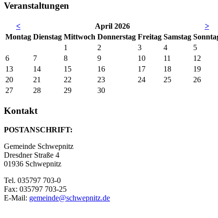
Veranstaltungen
<
April 2026
>
Mo
ntag
Di
enstag
Mi
ttwoch
Do
nnerstag
Fr
eitag
Sa
mstag
So
nnta
1
2
3
4
5
6
7
8
9
10
11
12
13
14
15
16
17
18
19
20
21
22
23
24
25
26
27
28
29
30
Kontakt
POSTANSCHRIFT:
Gemeinde Schwepnitz
Dresdner Straße 4
01936 Schwepnitz
Tel. 035797 703-0
Fax: 035797 703-25
E-Mail:
gemeinde@schwepnitz.de