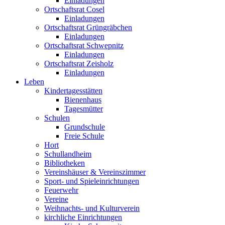
Einladungen
Ortschaftsrat Cosel
Einladungen
Ortschaftsrat Grüngräbchen
Einladungen
Ortschaftsrat Schwepnitz
Einladungen
Ortschaftsrat Zeisholz
Einladungen
Leben
Kindertagesstätten
Bienenhaus
Tagesmütter
Schulen
Grundschule
Freie Schule
Hort
Schullandheim
Bibliotheken
Vereinshäuser & Vereinszimmer
Sport- und Spieleinrichtungen
Feuerwehr
Vereine
Weihnachts- und Kulturverein
kirchliche Einrichtungen