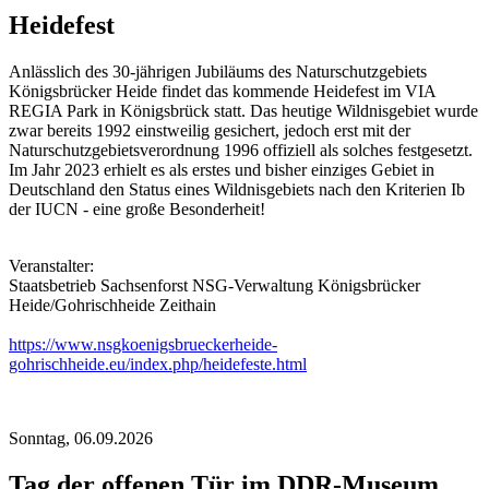
Heidefest
Anlässlich des 30-jährigen Jubiläums des Naturschutzgebiets
Königsbrücker Heide findet das kommende Heidefest im VIA
REGIA Park in Königsbrück statt. Das heutige Wildnisgebiet wurde
zwar bereits 1992 einstweilig gesichert, jedoch erst mit der
Naturschutzgebietsverordnung 1996 offiziell als solches festgesetzt.
Im Jahr 2023 erhielt es als erstes und bisher einziges Gebiet in
Deutschland den Status eines Wildnisgebiets nach den Kriterien Ib
der IUCN - eine große Besonderheit!
Veranstalter:
Staatsbetrieb Sachsenforst NSG-Verwaltung Königsbrücker
Heide/Gohrischheide Zeithain
https://www.nsgkoenigsbrueckerheide-
gohrischheide.eu/index.php/heidefeste.html
Sonntag,
06.09.2026
Tag der offenen Tür im DDR-Museum