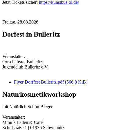
Jetzt Tickets sicher:
https://kunstbus-ol.de/
Freitag,
28.08.2026
Dorfest in Bulleritz
Veranstalter:
Ortschaftsrat Bulleritz
Jugendclub Bulleritz e.V.
Flyer Dorffest Bulleritz.pdf
(566,8 KiB)
Naturkosmetikworkshop
mit Natürlich Schön Bieger
Veranstalter:
Mimi´s Laden & Café
Schulstraße 1 | 01936 Schwepnitz