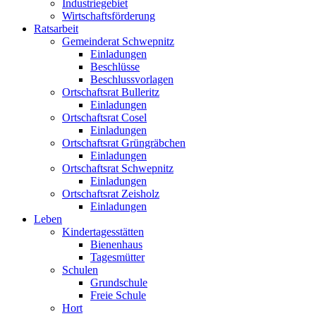
Industriegebiet
Wirtschaftsförderung
Ratsarbeit
Gemeinderat Schwepnitz
Einladungen
Beschlüsse
Beschlussvorlagen
Ortschaftsrat Bulleritz
Einladungen
Ortschaftsrat Cosel
Einladungen
Ortschaftsrat Grüngräbchen
Einladungen
Ortschaftsrat Schwepnitz
Einladungen
Ortschaftsrat Zeisholz
Einladungen
Leben
Kindertagesstätten
Bienenhaus
Tagesmütter
Schulen
Grundschule
Freie Schule
Hort