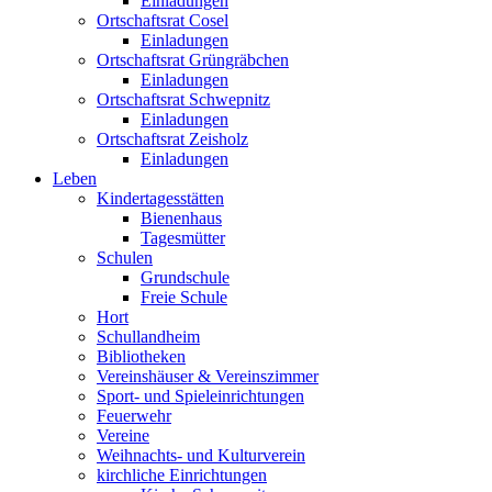
Einladungen
Ortschaftsrat Cosel
Einladungen
Ortschaftsrat Grüngräbchen
Einladungen
Ortschaftsrat Schwepnitz
Einladungen
Ortschaftsrat Zeisholz
Einladungen
Leben
Kindertagesstätten
Bienenhaus
Tagesmütter
Schulen
Grundschule
Freie Schule
Hort
Schullandheim
Bibliotheken
Vereinshäuser & Vereinszimmer
Sport- und Spieleinrichtungen
Feuerwehr
Vereine
Weihnachts- und Kulturverein
kirchliche Einrichtungen