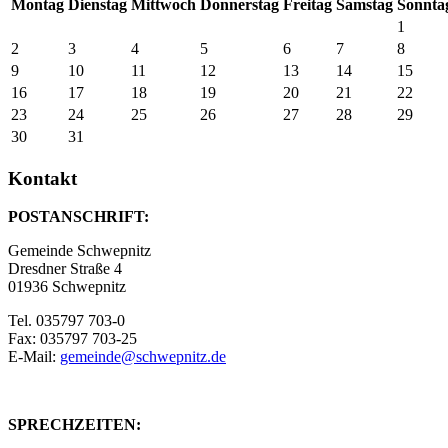
Mo
ntag
Di
enstag
Mi
ttwoch
Do
nnerstag
Fr
eitag
Sa
mstag
So
nnta
1
2
3
4
5
6
7
8
9
10
11
12
13
14
15
16
17
18
19
20
21
22
23
24
25
26
27
28
29
30
31
Kontakt
POSTANSCHRIFT:
Gemeinde Schwepnitz
Dresdner Straße 4
01936 Schwepnitz
Tel. 035797 703-0
Fax: 035797 703-25
E-Mail:
gemeinde@schwepnitz.de
SPRECHZEITEN: