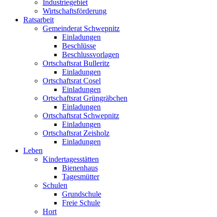
Industriegebiet
Wirtschaftsförderung
Ratsarbeit
Gemeinderat Schwepnitz
Einladungen
Beschlüsse
Beschlussvorlagen
Ortschaftsrat Bulleritz
Einladungen
Ortschaftsrat Cosel
Einladungen
Ortschaftsrat Grüngräbchen
Einladungen
Ortschaftsrat Schwepnitz
Einladungen
Ortschaftsrat Zeisholz
Einladungen
Leben
Kindertagesstätten
Bienenhaus
Tagesmütter
Schulen
Grundschule
Freie Schule
Hort