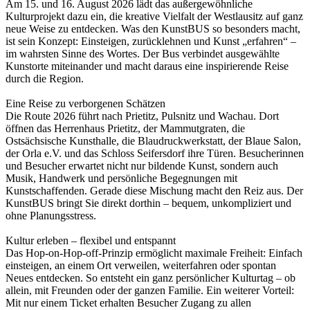
Am 15. und 16. August 2026 lädt das außergewöhnliche
Kulturprojekt dazu ein, die kreative Vielfalt der Westlausitz auf ganz
neue Weise zu entdecken. Was den KunstBUS so besonders macht,
ist sein Konzept: Einsteigen, zurücklehnen und Kunst „erfahren“ –
im wahrsten Sinne des Wortes. Der Bus verbindet ausgewählte
Kunstorte miteinander und macht daraus eine inspirierende Reise
durch die Region.
Eine Reise zu verborgenen Schätzen
Die Route 2026 führt nach Prietitz, Pulsnitz und Wachau. Dort
öffnen das Herrenhaus Prietitz, der Mammutgraten, die
Ostsächsische Kunsthalle, die Blaudruckwerkstatt, der Blaue Salon,
der Orla e.V. und das Schloss Seifersdorf ihre Türen. Besucherinnen
und Besucher erwartet nicht nur bildende Kunst, sondern auch
Musik, Handwerk und persönliche Begegnungen mit
Kunstschaffenden. Gerade diese Mischung macht den Reiz aus. Der
KunstBUS bringt Sie direkt dorthin – bequem, unkompliziert und
ohne Planungsstress.
Kultur erleben – flexibel und entspannt
Das Hop-on-Hop-off-Prinzip ermöglicht maximale Freiheit: Einfach
einsteigen, an einem Ort verweilen, weiterfahren oder spontan
Neues entdecken. So entsteht ein ganz persönlicher Kulturtag – ob
allein, mit Freunden oder der ganzen Familie. Ein weiterer Vorteil:
Mit nur einem Ticket erhalten Besucher Zugang zu allen