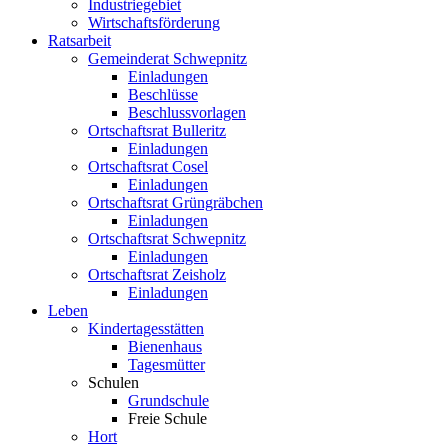
Industriegebiet
Wirtschaftsförderung
Ratsarbeit
Gemeinderat Schwepnitz
Einladungen
Beschlüsse
Beschlussvorlagen
Ortschaftsrat Bulleritz
Einladungen
Ortschaftsrat Cosel
Einladungen
Ortschaftsrat Grüngräbchen
Einladungen
Ortschaftsrat Schwepnitz
Einladungen
Ortschaftsrat Zeisholz
Einladungen
Leben
Kindertagesstätten
Bienenhaus
Tagesmütter
Schulen
Grundschule
Freie Schule
Hort