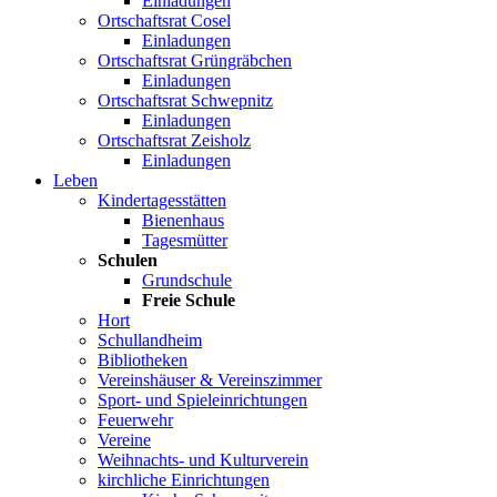
Einladungen
Ortschaftsrat Cosel
Einladungen
Ortschaftsrat Grüngräbchen
Einladungen
Ortschaftsrat Schwepnitz
Einladungen
Ortschaftsrat Zeisholz
Einladungen
Leben
Kindertagesstätten
Bienenhaus
Tagesmütter
Schulen
Grundschule
Freie Schule
Hort
Schullandheim
Bibliotheken
Vereinshäuser & Vereinszimmer
Sport- und Spieleinrichtungen
Feuerwehr
Vereine
Weihnachts- und Kulturverein
kirchliche Einrichtungen