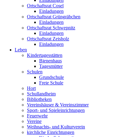
Einladungen
Ortschaftsrat Cosel
Einladungen
Ortschaftsrat Grüngräbchen
Einladungen
Ortschaftsrat Schwepnitz
Einladungen
Ortschaftsrat Zeisholz
Einladungen
Leben
Kindertagesstätten
Bienenhaus
Tagesmütter
Schulen
Grundschule
Freie Schule
Hort
Schullandheim
Bibliotheken
Vereinshäuser & Vereinszimmer
Sport- und Spieleinrichtungen
Feuerwehr
Vereine
Weihnachts- und Kulturverein
kirchliche Einrichtungen