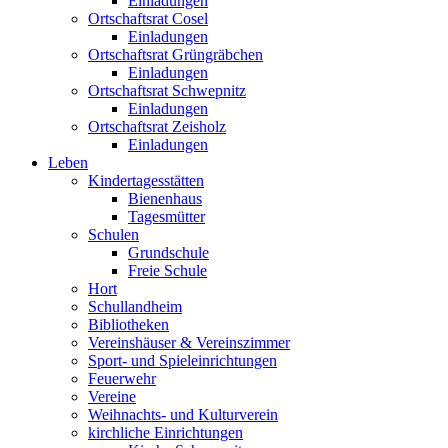
Einladungen
Ortschaftsrat Cosel
Einladungen
Ortschaftsrat Grüngräbchen
Einladungen
Ortschaftsrat Schwepnitz
Einladungen
Ortschaftsrat Zeisholz
Einladungen
Leben
Kindertagesstätten
Bienenhaus
Tagesmütter
Schulen
Grundschule
Freie Schule
Hort
Schullandheim
Bibliotheken
Vereinshäuser & Vereinszimmer
Sport- und Spieleinrichtungen
Feuerwehr
Vereine
Weihnachts- und Kulturverein
kirchliche Einrichtungen