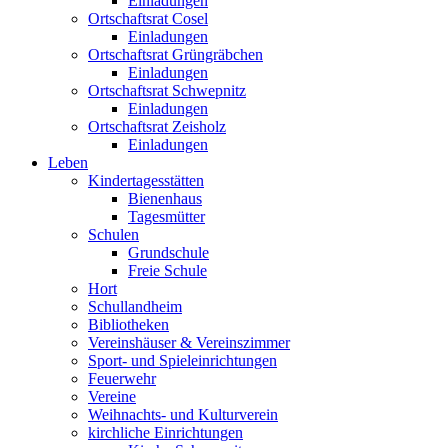
Einladungen
Ortschaftsrat Cosel
Einladungen
Ortschaftsrat Grüngräbchen
Einladungen
Ortschaftsrat Schwepnitz
Einladungen
Ortschaftsrat Zeisholz
Einladungen
Leben
Kindertagesstätten
Bienenhaus
Tagesmütter
Schulen
Grundschule
Freie Schule
Hort
Schullandheim
Bibliotheken
Vereinshäuser & Vereinszimmer
Sport- und Spieleinrichtungen
Feuerwehr
Vereine
Weihnachts- und Kulturverein
kirchliche Einrichtungen