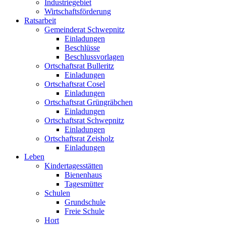
Industriegebiet
Wirtschaftsförderung
Ratsarbeit
Gemeinderat Schwepnitz
Einladungen
Beschlüsse
Beschlussvorlagen
Ortschaftsrat Bulleritz
Einladungen
Ortschaftsrat Cosel
Einladungen
Ortschaftsrat Grüngräbchen
Einladungen
Ortschaftsrat Schwepnitz
Einladungen
Ortschaftsrat Zeisholz
Einladungen
Leben
Kindertagesstätten
Bienenhaus
Tagesmütter
Schulen
Grundschule
Freie Schule
Hort