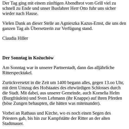
Der Tag ging mit einem zünftigen Abendbrot vom Grill viel zu
schnell zu Ende und unser Busfahrer Herr Otto fuhr uns sicher
wieder nach Hause.
Vielen Dank an dieser Stelle an Agnieszka Kazus-Ernst, die uns den
ganzen Tag als Übersetzerin zur Verfügung stand.
Claudia Hiller
Der Sonntag in Kożuchów
Am Sonntag war in unserer Partnerstadt, dann das alljährliche
Ritterspecktakel.
Zurückversetzt in die Zeit um 1400 begann alles, gegen 13.oo Uhr,
mit dem Umzug des Hofstaates des ehrwürdigen Schlosses durch
die Stadt. Mit dabei, aus unserer Gemeinde, auch Kornelia Helm
(Burgfräulein) und Sven Lehmann (ihr Knappe) auf ihren Pferden
(böse Zungen behaupten, die hätten was miteinander).
Vorbei an Rathaus und Kirche, wo es noch einen Segen des
Priesters gab, bis hin zur Kampfstätte der Ritter an der alten
Stadtmauer.