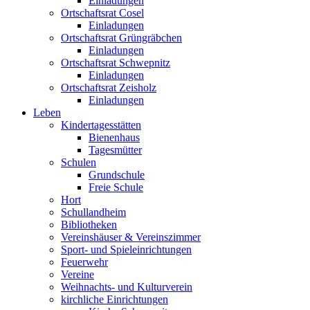
Einladungen
Ortschaftsrat Cosel
Einladungen
Ortschaftsrat Grüngräbchen
Einladungen
Ortschaftsrat Schwepnitz
Einladungen
Ortschaftsrat Zeisholz
Einladungen
Leben
Kindertagesstätten
Bienenhaus
Tagesmütter
Schulen
Grundschule
Freie Schule
Hort
Schullandheim
Bibliotheken
Vereinshäuser & Vereinszimmer
Sport- und Spieleinrichtungen
Feuerwehr
Vereine
Weihnachts- und Kulturverein
kirchliche Einrichtungen