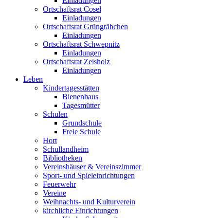
Einladungen
Ortschaftsrat Cosel
Einladungen
Ortschaftsrat Grüngräbchen
Einladungen
Ortschaftsrat Schwepnitz
Einladungen
Ortschaftsrat Zeisholz
Einladungen
Leben
Kindertagesstätten
Bienenhaus
Tagesmütter
Schulen
Grundschule
Freie Schule
Hort
Schullandheim
Bibliotheken
Vereinshäuser & Vereinszimmer
Sport- und Spieleinrichtungen
Feuerwehr
Vereine
Weihnachts- und Kulturverein
kirchliche Einrichtungen