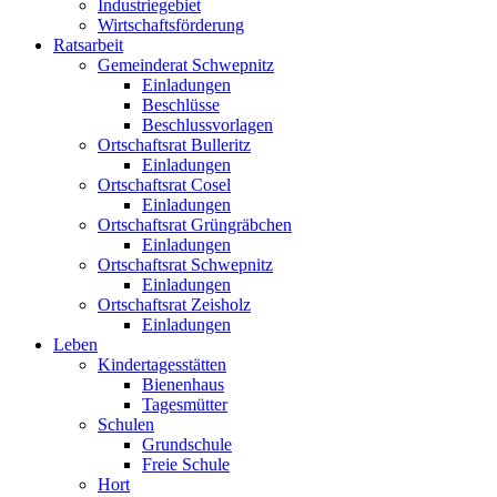
Industriegebiet
Wirtschaftsförderung
Ratsarbeit
Gemeinderat Schwepnitz
Einladungen
Beschlüsse
Beschlussvorlagen
Ortschaftsrat Bulleritz
Einladungen
Ortschaftsrat Cosel
Einladungen
Ortschaftsrat Grüngräbchen
Einladungen
Ortschaftsrat Schwepnitz
Einladungen
Ortschaftsrat Zeisholz
Einladungen
Leben
Kindertagesstätten
Bienenhaus
Tagesmütter
Schulen
Grundschule
Freie Schule
Hort