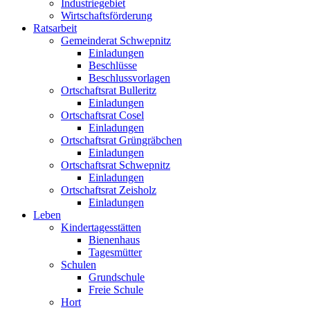
Industriegebiet
Wirtschaftsförderung
Ratsarbeit
Gemeinderat Schwepnitz
Einladungen
Beschlüsse
Beschlussvorlagen
Ortschaftsrat Bulleritz
Einladungen
Ortschaftsrat Cosel
Einladungen
Ortschaftsrat Grüngräbchen
Einladungen
Ortschaftsrat Schwepnitz
Einladungen
Ortschaftsrat Zeisholz
Einladungen
Leben
Kindertagesstätten
Bienenhaus
Tagesmütter
Schulen
Grundschule
Freie Schule
Hort