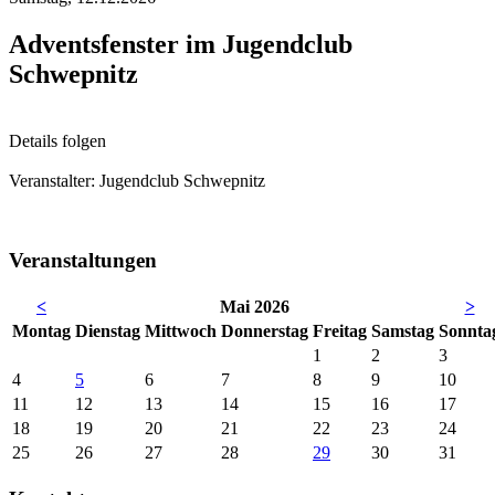
Adventsfenster im Jugendclub
Schwepnitz
Details folgen
Veranstalter: Jugendclub Schwepnitz
Veranstaltungen
<
Mai 2026
>
Mo
ntag
Di
enstag
Mi
ttwoch
Do
nnerstag
Fr
eitag
Sa
mstag
So
nnta
1
2
3
4
5
6
7
8
9
10
11
12
13
14
15
16
17
18
19
20
21
22
23
24
25
26
27
28
29
30
31