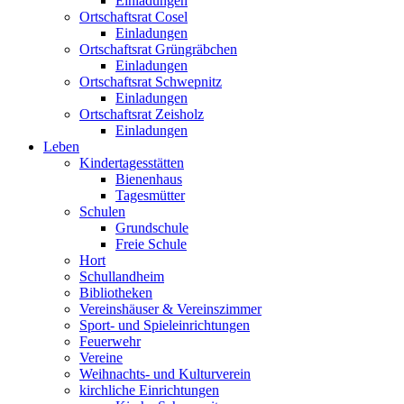
Einladungen
Ortschaftsrat Cosel
Einladungen
Ortschaftsrat Grüngräbchen
Einladungen
Ortschaftsrat Schwepnitz
Einladungen
Ortschaftsrat Zeisholz
Einladungen
Leben
Kindertagesstätten
Bienenhaus
Tagesmütter
Schulen
Grundschule
Freie Schule
Hort
Schullandheim
Bibliotheken
Vereinshäuser & Vereinszimmer
Sport- und Spieleinrichtungen
Feuerwehr
Vereine
Weihnachts- und Kulturverein
kirchliche Einrichtungen