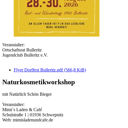
Veranstalter:
Ortschaftsrat Bulleritz
Jugendclub Bulleritz e.V.
Flyer Dorffest Bulleritz.pdf
(566,8 KiB)
Naturkosmetikworkshop
mit Natürlich Schön Bieger
Veranstalter:
Mimi´s Laden & Café
Schulstraße 1 | 01936 Schwepnitz
Web: mimisladenundcafe.de