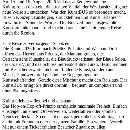
Am 15. und 16. August 2026 lädt das außergewöhnliche
Kulturprojekt dazu ein, die kreative Vielfalt der Westlausitz auf ganz
neue Weise zu entdecken. Was den KunstBUS so besonders macht,
ist sein Konzept: Einsteigen, zurücklehnen und Kunst „erfahren“ –
im wahrsten Sinne des Wortes. Der Bus verbindet ausgewählte
Kunstorte miteinander und macht daraus eine inspirierende Reise
durch die Region.
Eine Reise zu verborgenen Schätzen
Die Route 2026 führt nach Prietitz, Pulsnitz und Wachau. Dort
öffnen das Herrenhaus Prietitz, der Mammutgraten, die
Ostsächsische Kunsthalle, die Blaudruckwerkstatt, der Blaue Salon,
der Orla e.V. und das Schloss Seifersdorf ihre Türen. Besucherinnen
und Besucher erwartet nicht nur bildende Kunst, sondern auch
Musik, Handwerk und persönliche Begegnungen mit
Kunstschaffenden. Gerade diese Mischung macht den Reiz aus. Der
KunstBUS bringt Sie direkt dorthin – bequem, unkompliziert und
ohne Planungsstress.
Kultur erleben – flexibel und entspannt
Das Hop-on-Hop-off-Prinzip ermöglicht maximale Freiheit: Einfach
einsteigen, an einem Ort verweilen, weiterfahren oder spontan
Neues entdecken. So entsteht ein ganz persönlicher Kulturtag – ob
allein, mit Freunden oder der ganzen Familie. Ein weiterer Vorteil:
Mit nur einem Ticket erhalten Besucher Zugang zu allen