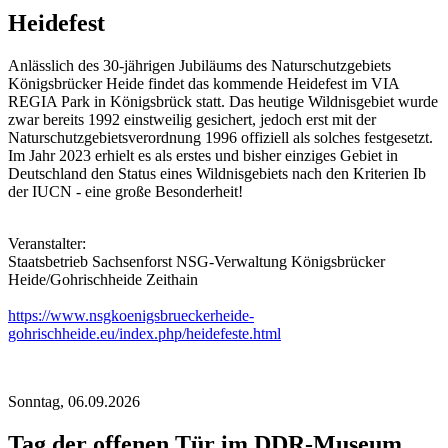
Heidefest
Anlässlich des 30-jährigen Jubiläums des Naturschutzgebiets
Königsbrücker Heide findet das kommende Heidefest im VIA
REGIA Park in Königsbrück statt. Das heutige Wildnisgebiet wurde
zwar bereits 1992 einstweilig gesichert, jedoch erst mit der
Naturschutzgebietsverordnung 1996 offiziell als solches festgesetzt.
Im Jahr 2023 erhielt es als erstes und bisher einziges Gebiet in
Deutschland den Status eines Wildnisgebiets nach den Kriterien Ib
der IUCN - eine große Besonderheit!
Veranstalter:
Staatsbetrieb Sachsenforst NSG-Verwaltung Königsbrücker
Heide/Gohrischheide Zeithain
https://www.nsgkoenigsbrueckerheide-
gohrischheide.eu/index.php/heidefeste.html
Sonntag,
06.09.2026
Tag der offenen Tür im DDR-Museum