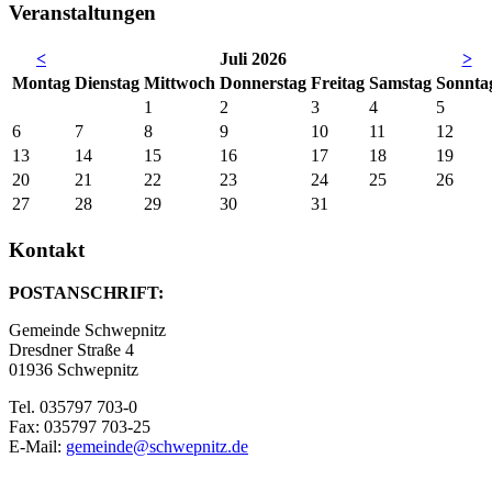
Veranstaltungen
<
Juli 2026
>
Mo
ntag
Di
enstag
Mi
ttwoch
Do
nnerstag
Fr
eitag
Sa
mstag
So
nnta
1
2
3
4
5
6
7
8
9
10
11
12
13
14
15
16
17
18
19
20
21
22
23
24
25
26
27
28
29
30
31
Kontakt
POSTANSCHRIFT:
Gemeinde Schwepnitz
Dresdner Straße 4
01936 Schwepnitz
Tel. 035797 703-0
Fax: 035797 703-25
E-Mail:
gemeinde@schwepnitz.de