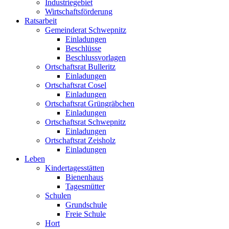
Industriegebiet
Wirtschaftsförderung
Ratsarbeit
Gemeinderat Schwepnitz
Einladungen
Beschlüsse
Beschlussvorlagen
Ortschaftsrat Bulleritz
Einladungen
Ortschaftsrat Cosel
Einladungen
Ortschaftsrat Grüngräbchen
Einladungen
Ortschaftsrat Schwepnitz
Einladungen
Ortschaftsrat Zeisholz
Einladungen
Leben
Kindertagesstätten
Bienenhaus
Tagesmütter
Schulen
Grundschule
Freie Schule
Hort