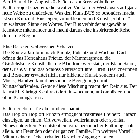
Am 15. und 16. August 2026 lädt das außergewöhnliche
Kulturprojekt dazu ein, die kreative Vielfalt der Westlausitz auf ganz
neue Weise zu entdecken. Was den KunstBUS so besonders macht,
ist sein Konzept: Einsteigen, zurücklehnen und Kunst „erfahren“ –
im wahrsten Sinne des Wortes. Der Bus verbindet ausgewählte
Kunstorte miteinander und macht daraus eine inspirierende Reise
durch die Region.
Eine Reise zu verborgenen Schätzen
Die Route 2026 führt nach Prietitz, Pulsnitz und Wachau. Dort
öffnen das Herrenhaus Prietitz, der Mammutgraten, die
Ostsächsische Kunsthalle, die Blaudruckwerkstatt, der Blaue Salon,
der Orla e.V. und das Schloss Seifersdorf ihre Türen. Besucherinnen
und Besucher erwartet nicht nur bildende Kunst, sondern auch
Musik, Handwerk und persönliche Begegnungen mit
Kunstschaffenden. Gerade diese Mischung macht den Reiz aus. Der
KunstBUS bringt Sie direkt dorthin – bequem, unkompliziert und
ohne Planungsstress.
Kultur erleben – flexibel und entspannt
Das Hop-on-Hop-off-Prinzip ermöglicht maximale Freiheit: Einfach
einsteigen, an einem Ort verweilen, weiterfahren oder spontan
Neues entdecken. So entsteht ein ganz persönlicher Kulturtag – ob
allein, mit Freunden oder der ganzen Familie. Ein weiterer Vorteil:
Mit nur einem Ticket erhalten Besucher Zugang zu allen