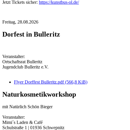
Jetzt Tickets sicher:
https://kunstbus-ol.de/
Freitag,
28.08.2026
Dorfest in Bulleritz
Veranstalter:
Ortschaftsrat Bulleritz
Jugendclub Bulleritz e.V.
Flyer Dorffest Bulleritz.pdf
(566,8 KiB)
Naturkosmetikworkshop
mit Natürlich Schön Bieger
Veranstalter:
Mimi´s Laden & Café
Schulstraße 1 | 01936 Schwepnitz