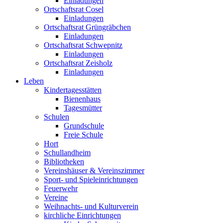
Einladungen
Ortschaftsrat Cosel
Einladungen
Ortschaftsrat Grüngräbchen
Einladungen
Ortschaftsrat Schwepnitz
Einladungen
Ortschaftsrat Zeisholz
Einladungen
Leben
Kindertagesstätten
Bienenhaus
Tagesmütter
Schulen
Grundschule
Freie Schule
Hort
Schullandheim
Bibliotheken
Vereinshäuser & Vereinszimmer
Sport- und Spieleinrichtungen
Feuerwehr
Vereine
Weihnachts- und Kulturverein
kirchliche Einrichtungen