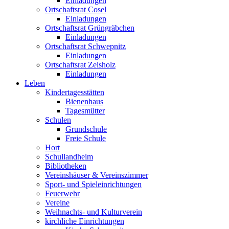
Einladungen
Ortschaftsrat Cosel
Einladungen
Ortschaftsrat Grüngräbchen
Einladungen
Ortschaftsrat Schwepnitz
Einladungen
Ortschaftsrat Zeisholz
Einladungen
Leben
Kindertagesstätten
Bienenhaus
Tagesmütter
Schulen
Grundschule
Freie Schule
Hort
Schullandheim
Bibliotheken
Vereinshäuser & Vereinszimmer
Sport- und Spieleinrichtungen
Feuerwehr
Vereine
Weihnachts- und Kulturverein
kirchliche Einrichtungen