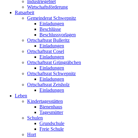
Industriegebiet
Wirtschaftsförderung
Ratsarbeit
Gemeinderat Schwepnitz
Einladungen
Beschlüsse
Beschlussvorlagen
Ortschaftsrat Bulleritz
Einladungen
Ortschaftsrat Cosel
Einladungen
Ortschaftsrat Grüngräbchen
Einladungen
Ortschaftsrat Schwepnitz
Einladungen
Ortschaftsrat Zeisholz
Einladungen
Leben
Kindertagesstätten
Bienenhaus
Tagesmütter
Schulen
Grundschule
Freie Schule
Hort