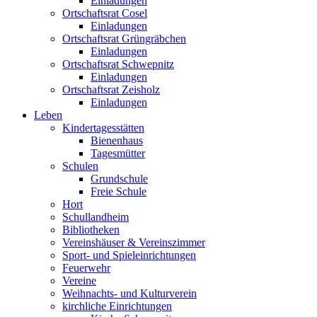
Einladungen
Ortschaftsrat Cosel
Einladungen
Ortschaftsrat Grüngräbchen
Einladungen
Ortschaftsrat Schwepnitz
Einladungen
Ortschaftsrat Zeisholz
Einladungen
Leben
Kindertagesstätten
Bienenhaus
Tagesmütter
Schulen
Grundschule
Freie Schule
Hort
Schullandheim
Bibliotheken
Vereinshäuser & Vereinszimmer
Sport- und Spieleinrichtungen
Feuerwehr
Vereine
Weihnachts- und Kulturverein
kirchliche Einrichtungen