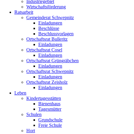
Industriegebiet
Wirtschaftsförderung
Ratsarbeit
Gemeinderat Schwepnitz
Einladungen
Beschlüsse
Beschlussvorlagen
Ortschaftsrat Bulleritz
Einladungen
Ortschaftsrat Cosel
Einladungen
Ortschaftsrat Grüngräbchen
Einladungen
Ortschaftsrat Schwepnitz
Einladungen
Ortschaftsrat Zeisholz
Einladungen
Leben
Kindertagesstätten
Bienenhaus
Tagesmütter
Schulen
Grundschule
Freie Schule
Hort